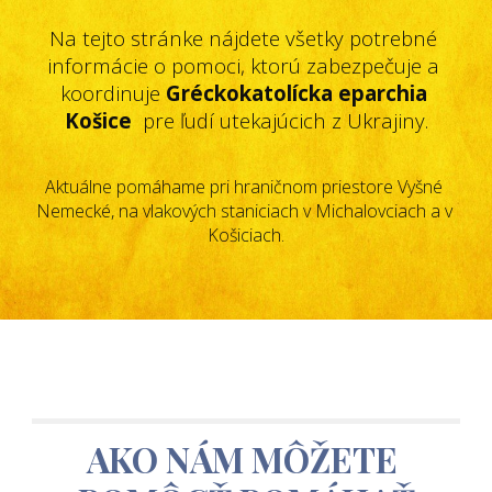
Na tejto stránke nájdete všetky potrebné 
informácie o pomoci, ktorú zabezpečuje a 
koordinuje 
Gréckokatolícka eparchia 
Košice
  pre ľudí utekajúcich z Ukrajiny.
Aktuálne pomáhame pri hraničnom priestore 
Vyšné 
Nemecké
, na 
vlakových staniciach
 v 
Michalovciach
 a v 
Košiciach.
AKO NÁM MÔŽETE 