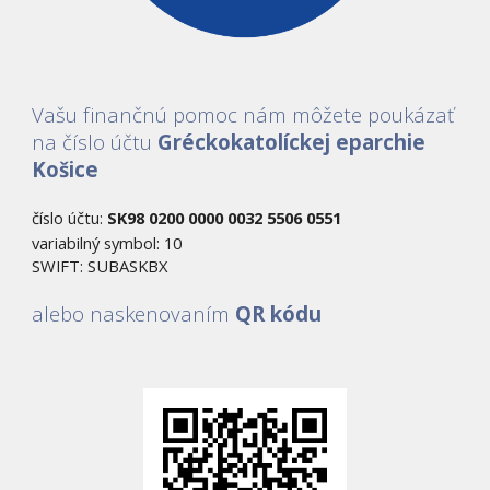
Vašu finančnú pomoc nám môžete poukázať 
na číslo účtu 
Gréckokatolíckej eparchie 
Košice
číslo účtu: 
SK98 0200 0000 0032 5506 0551
variabilný symbol
:
 10
SWIFT: SUBASKBX
alebo naskenovaním 
QR kódu