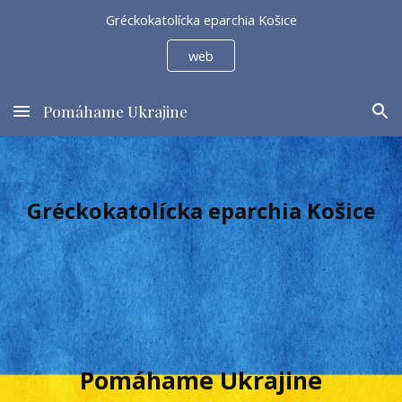
Gréckokatolícka eparchia Košice
Skip to main content
Skip to navigation
web
Pomáhame Ukrajine
Gréckokatolícka eparchia Koši
ce
Pomáhame Ukrajine